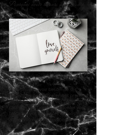
Pourquoi avoir recours à un Coach ?
Vous pouvez avoir besoin de ses
techniques pour simplement prendre
confiance en vous, en vos projets,
catalyser vos talents, surmonter vos
blocages, vos croyances et booster
autant votre vie professionnelle que
privée.