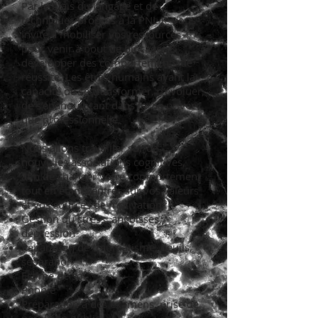
Par le biais du langage et de
techniques propres à la PNL je vous
invite à mobiliser vos ressources
pour venir à bout de blocages &
développer des comportements de
réussite. Les êtres humains ayant la
capacité de se transformer, d’évoluer,
de s’épanouir tant dans la vie privée
que professionnelle.
Nous allons travailler sur de
nouvelles associations cognitives,
afin de changer votre comportement
tout en étant centrés sur vos valeurs
et vos sources de motivation :
Gestion du stress, angoisses,
dépression
Réparation de traumatisme, deuils,
séparation
Estime de soi
Phobie
Préparation à des examens, prise de