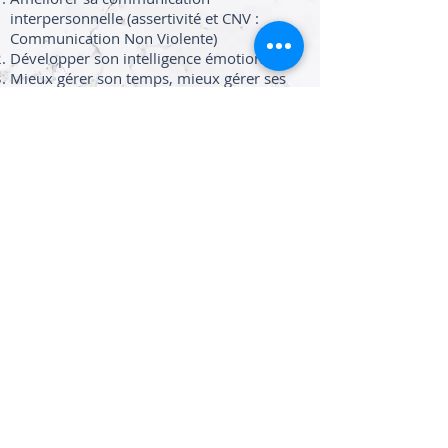
interpersonnelle (assertivité et CNV :
Communication Non Violente)
Développer son intelligence émotionnelle
Mieux gérer son temps, mieux gérer ses
priorités
Traverser une crise personnelle (divorce,
séparation, licenciement)
Préparer sa retraite
Identifier et prendre conscience de ses
valeurs, de ses besoins, de ses ressources
et évaluer ses limites et ses croyances pour
les dépasser
Atteindre ses buts, surmonter des
obstacles