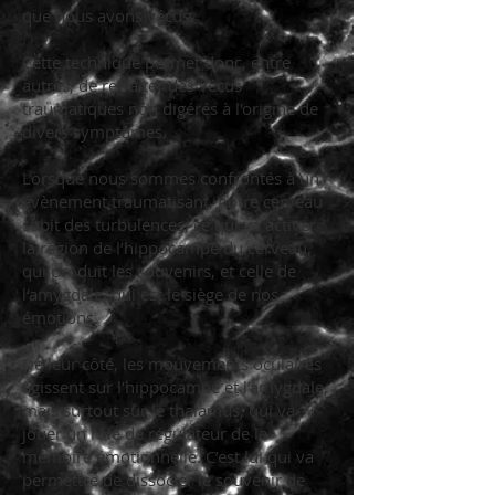
que nous avons vécus.
Cette technique permet donc, entre
autres, de retraiter des vécus
traumatiques non digérés à l'origine de
divers symptômes.
Lorsque nous sommes confrontés à un
évènement traumatisant, notre cerveau
subit des turbulences, ce qui va activer
la région de l’hippocampe du cerveau,
qui produit les souvenirs, et celle de
l‘amygdale, qui est le siège de nos
émotions.
De leur côté, les mouvements oculaires
agissent sur l’hippocampe et l’amygdale,
mais surtout sur le thalamus, qui va
jouer un rôle de régulateur de la
mémoire émotionnelle. C’est lui qui va
permettre de dissocier le souvenir de