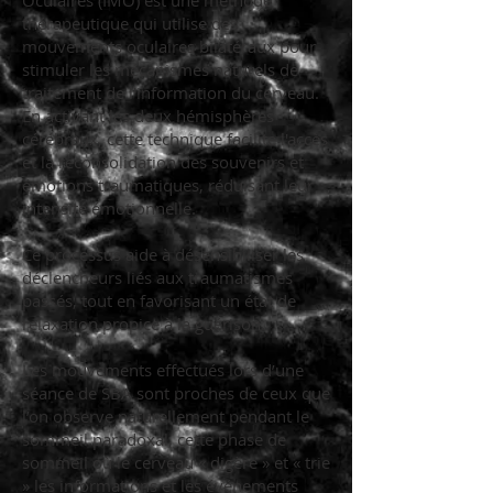
Oculaires (IMO) est une méthode
thérapeutique qui utilise des
mouvements oculaires bilatéraux pour
stimuler les mécanismes naturels de
traitement de l'information du cerveau.
En activant les deux hémisphères
cérébraux, cette technique facilite l'accès
et la reconsolidation des souvenirs et
émotions traumatiques, réduisant leur
intensité émotionnelle.
Ce processus aide à désensibiliser les
déclencheurs liés aux traumatismes
passés, tout en favorisant un état de
relaxation propice à la guérison.
Les mouvements effectués lors d’une
séance de SBA sont proches de ceux que
l’on observe naturellement pendant le
sommeil paradoxal, cette phase de
sommeil où le cerveau « digère » et « trie
» les informations et les événements