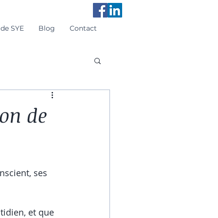
 de SYE
Blog
Contact
ion de
scient, ses 
idien, et que 