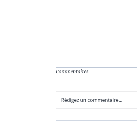
Commentaires
Rédigez un commentaire...
Comment Utiliser la Loi de
l’Attraction ? 5 Étapes pour
Attirer la Chance