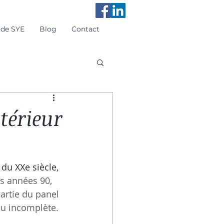
 de SYE
Blog
Contact
térieur
 du XXe siècle,
es années 90, 
artie du panel 
ou incomplète.